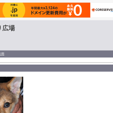
り広場
者用