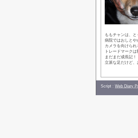
ももチャンは、と
病院ではおしとや
カメラを向けられ
トレードマークは
まだまだ成長記！
立派な足だけど、
Script :
Web Diary Pr